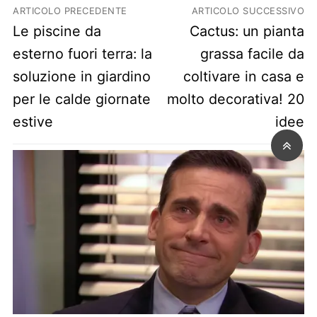
Navigazione articoli
ARTICOLO PRECEDENTE
ARTICOLO SUCCESSIVO
Previous post:
Next post:
Le piscine da
Cactus: un pianta
esterno fuori terra: la
grassa facile da
soluzione in giardino
coltivare in casa e
per le calde giornate
molto decorativa! 20
estive
idee