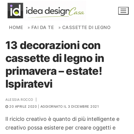
Skip to content
HOME
»
FAI DA TE
»
CASSETTE DI LEGNO
13 decorazioni con
NOVITÀ
cassette di legno in
AMBIENTI
primavera – estate!
FAI DA TE
Ispiratevi
PIANTE
ALESSIA ROCCO
|
Ortaggio
Search for:
20 APRILE 2020
| AGGIORNATO IL 3 DICEMBRE 2021
Il riciclo creativo è quanto di più intelligente e
creativo possa esistere per creare oggetti e