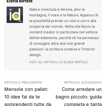
Elena Birtele
Nata e cresciuta a Verona, amo la
montagna, il mare e la Natura. Appena c’è
la possibilità prendo un volo e corro alla
scoperta del mondo. Nella vita faccio la
content creator in particolare nel settore
dell’arredamento, perché mi ha permesso
di coniugare altre due mie grandi
passioni: la scrittura creativa e l’interior
design.
VEDI GLI ARTICOLI DI ELENA BIRTELE
Navigazione articoli
ARTICOLO PRECEDENTE
ARTICOLO SUCCESSIVO
Previous post:
Next post:
Mensole con pallet:
Come arredare un
10 idee fai da te
bagno piccolo: guida
sorprendenti tutte da
completa e tanta