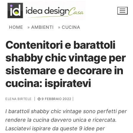
Skip to content
HOME
»
AMBIENTI
»
CUCINA
Contenitori e barattoli
NOVITÀ
shabby chic vintage per
AMBIENTI
sistemare e decorare in
FAI DA TE
cucina: ispiratevi
PIANTE
ELENA BIRTELE
|
9 FEBBRAIO 2022
|
Ortaggio
Search for:
I barattoli shabby chic vintage sono perfetti per
rendere la cucina davvero unica e ricercata.
Lasciatevi ispirare da queste 9 idee per