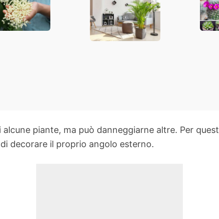
giardino
tenere in casa?
in c
rato da
giar
la
a di alcune piante, ma può danneggiarne altre. Per que
e di decorare il proprio angolo esterno.