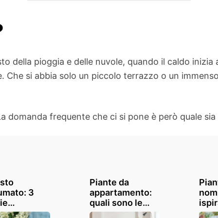
?
o della pioggia e delle nuvole, quando il caldo inizia 
ne. Che si abbia solo un piccolo terrazzo o un immenso 
 La domanda frequente che ci si pone è però quale sia l
sto
Piante da
Pian
umato: 3
appartamento:
nomi,
ie
quali sono le
ispi
issime per
migliori da
un t