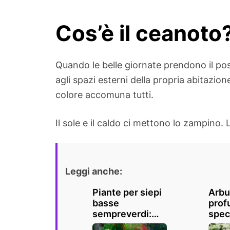
Cos’è il ceanoto
Quando le belle giornate prendono il post
agli spazi esterni della propria abitazio
colore accomuna tutti.
Il sole e il caldo ci mettono lo zampino.
Leggi anche:
Piante per siepi
Arbu
basse
prof
sempreverdi:
spec
consigli e guida
bell