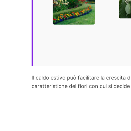
alla scelta per
una 
un giardino
colo
perfetto
favo
Il caldo estivo può facilitare la crescit
caratteristiche dei fiori con cui si decid