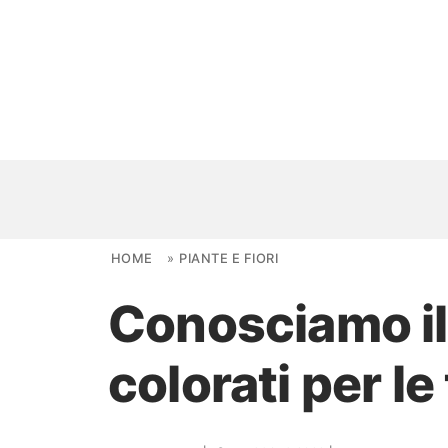
Skip to content
HOME
»
PIANTE E FIORI
Conosciamo il 
NOVITÀ
colorati per le
AMBIENTI
FAI DA TE