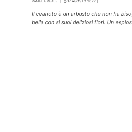
PAMELA REALE
|
17 AGOSTO 2022
|
PIANTE
Il ceanoto è un arbusto che non ha bisogn
Ortaggio
bella con si suoi deliziosi fiori. Un espl
Search for: