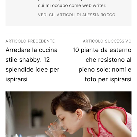
cui mi occupo come web writer.
VEDI GLI ARTICOLI DI ALESSIA ROCCO
Navigazione articoli
ARTICOLO PRECEDENTE
ARTICOLO SUCCESSIVO
Previous post:
Next post:
Arredare la cucina
10 piante da esterno
stile shabby: 12
che resistono al
splendide idee per
pieno sole: nomi e
ispirarsi
foto per ispirarsi