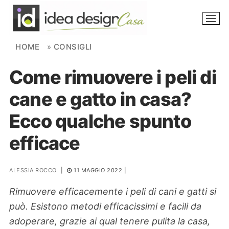
Skip to content
HOME
»
CONSIGLI
Come rimuovere i peli di
NOVITÀ
cane e gatto in casa?
AMBIENTI
Ecco qualche spunto
FAI DA TE
efficace
PIANTE
ALESSIA ROCCO
|
11 MAGGIO 2022
|
Ortaggio
Search for:
Rimuovere efficacemente i peli di cani e gatti si
può. Esistono metodi efficacissimi e facili da
adoperare, grazie ai qual tenere pulita la casa,