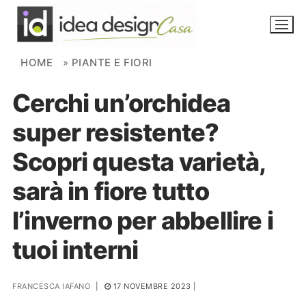
Skip to content
HOME
»
PIANTE E FIORI
Cerchi un’orchidea
NOVITÀ
super resistente?
AMBIENTI
Scopri questa varietà,
FAI DA TE
sarà in fiore tutto
PIANTE
l’inverno per abbellire i
Ortaggio
Search for:
tuoi interni
FRANCESCA IAFANO
|
17 NOVEMBRE 2023
|