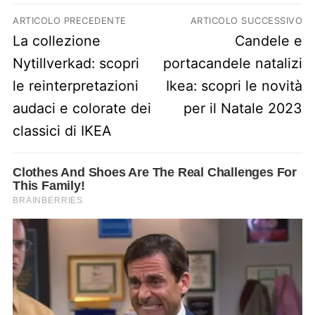
Navigazione articoli
ARTICOLO PRECEDENTE
ARTICOLO SUCCESSIVO
Previous post:
Next post:
La collezione
Candele e
Nytillverkad: scopri
portacandele natalizi
le reinterpretazioni
Ikea: scopri le novità
audaci e colorate dei
per il Natale 2023
classici di IKEA