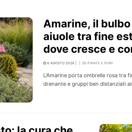
Amarine, il bulb
aiuole tra fine e
dove cresce e com
6 AGOSTO 2026
|
|
PIANTE E FIORI
L’Amarine porta ombrelle rosa tra f
drenante e gruppi ben distanziati aiu
to: la cura che