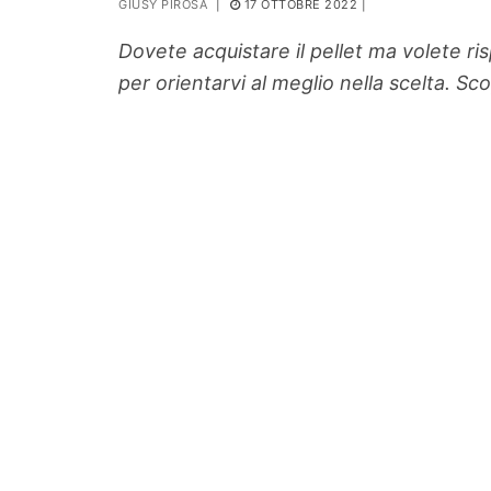
GIUSY PIROSA
|
17 OTTOBRE 2022
|
PIANTE
Dovete acquistare il pellet ma volete r
Ortaggio
per orientarvi al meglio nella scelta. Sco
Search for: