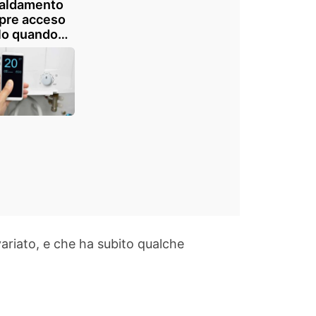
caldamento
pre acceso
lo quando
o in casa?
e delle due
oni ci fa
armiare di
?
variato, e che ha subito qualche