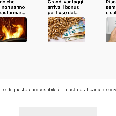
odo che
Grandi vantaggi
Ris
i non sanno
arriva il bonus
sem
trasformare
per l'uso del
o so
stufa a
pellet, ecco tutti
siam
t a stufa
i dettagli
Qual
iolino:
opzi
armio
risp
ntito
più
costo di questo combustibile è rimasto praticamente in