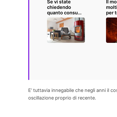
Se vi state
Il m
chiedendo
molt
quanto consuma
per 
una stufa a
una 
pellet in una
pelle
giornata, eccovi
nocc
la risposta
risp
gara
E’ tuttavia innegabile che negli anni il 
oscillazione proprio di recente.