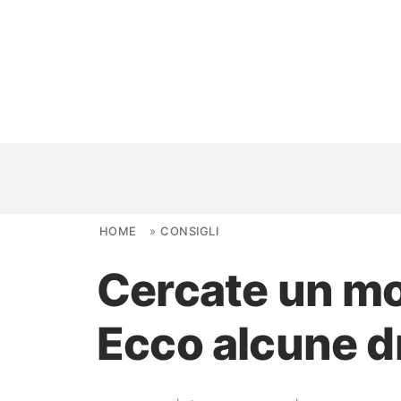
Skip to content
HOME
»
CONSIGLI
Cercate un mod
NOVITÀ
Ecco alcune dr
AMBIENTI
FAI DA TE