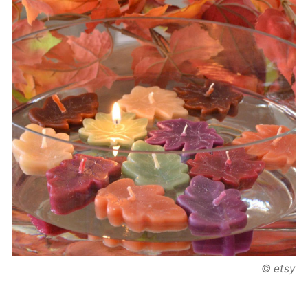
© etsy