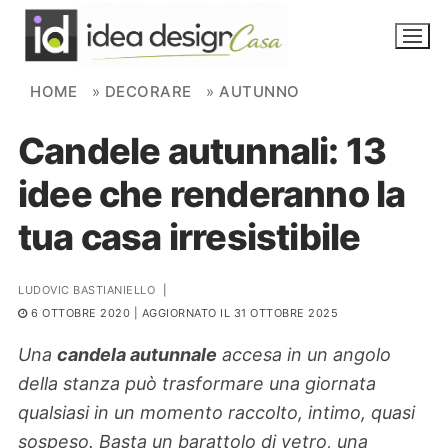
Skip to content
HOME
»
DECORARE
»
AUTUNNO
Candele autunnali: 13
NOVITÀ
idee che renderanno la
AMBIENTI
tua casa irresistibile
FAI DA TE
PIANTE
LUDOVIC BASTIANIELLO
|
6 OTTOBRE 2020
| AGGIORNATO IL 31 OTTOBRE 2025
Ortaggio
Search for:
Una
candela autunnale
accesa in un angolo
della stanza può trasformare una giornata
qualsiasi in un momento raccolto, intimo, quasi
sospeso. Basta un barattolo di vetro, una