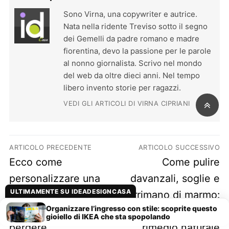
Sono Virna, una copywriter e autrice.
Nata nella ridente Treviso sotto il segno
dei Gemelli da padre romano e madre
fiorentina, devo la passione per le parole
al nonno giornalista. Scrivo nel mondo
del web da oltre dieci anni. Nel tempo
libero invento storie per ragazzi.
VEDI GLI ARTICOLI DI VIRNA CIPRIANI
Navigazione articoli
ARTICOLO PRECEDENTE
ARTICOLO SUCCESSIVO
Previous post:
Next post:
Ecco come
Come pulire
personalizzare una
davanzali, soglie e
ULTIMAMENTE SU IDEADESIGNCASA
sedia Ikea! 13
corrimano di marmo:
Organizzare l’ingresso con stile: scoprite questo
esempi da non
ecco qualche
gioiello di IKEA che sta spopolando
perdere
rimedio naturale