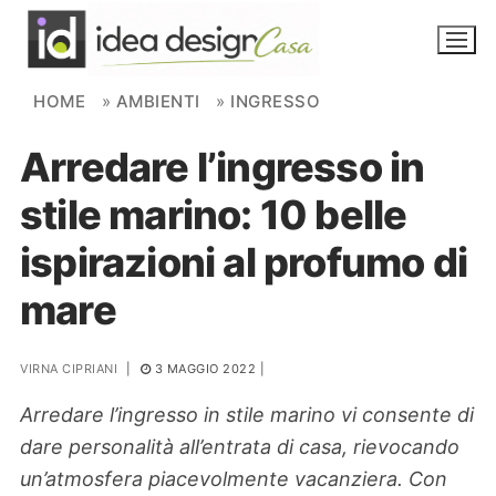
Skip to content
HOME
»
AMBIENTI
»
INGRESSO
Arredare l’ingresso in
NOVITÀ
stile marino: 10 belle
AMBIENTI
ispirazioni al profumo di
FAI DA TE
mare
PIANTE
VIRNA CIPRIANI
|
3 MAGGIO 2022
|
Ortaggio
Search for:
Arredare l’ingresso in stile marino vi consente di
dare personalità all’entrata di casa, rievocando
un’atmosfera piacevolmente vacanziera. Con