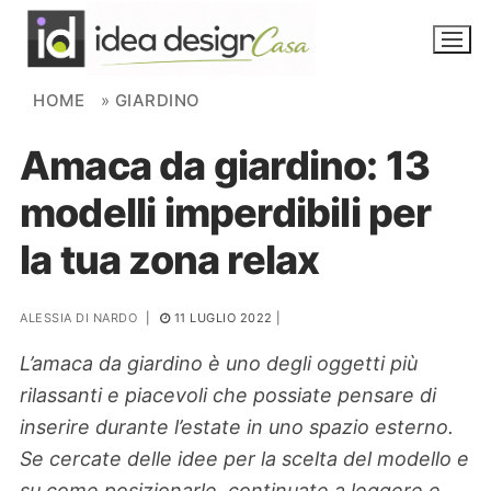
Skip to content
HOME
»
GIARDINO
Amaca da giardino: 13
NOVITÀ
modelli imperdibili per
AMBIENTI
la tua zona relax
FAI DA TE
PIANTE
ALESSIA DI NARDO
|
11 LUGLIO 2022
|
L’amaca da giardino è uno degli oggetti più
Ortaggio
Search for:
rilassanti e piacevoli che possiate pensare di
inserire durante l’estate in uno spazio esterno.
Se cercate delle idee per la scelta del modello e
su come posizionarle, continuate a leggere e