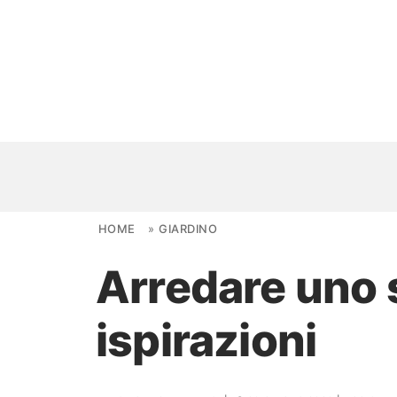
Skip to content
HOME
»
GIARDINO
Arredare uno s
NOVITÀ
ispirazioni
AMBIENTI
FAI DA TE