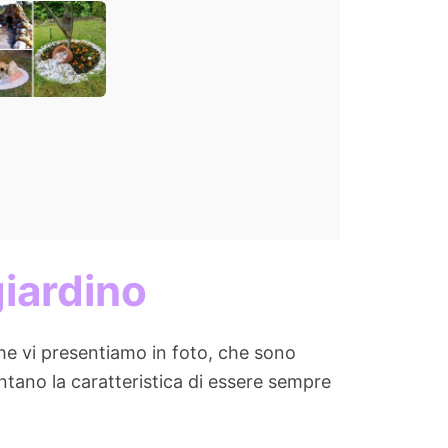
 più originali
sto zero (o
i)
giardino
he vi presentiamo in foto, che sono
ntano la caratteristica di essere sempre