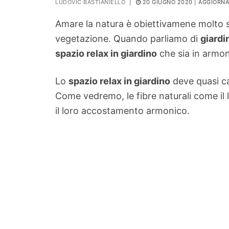
LUDOVIC BASTIANIELLO
|
20 GIUGNO 2020
| AGGIORNA
PIANTE
Amare la natura è obiettivamene molto 
Ortaggio
vegetazione. Quando parliamo di
giardi
Search for:
spazio relax in giardino
che sia in armon
Lo
spazio relax in giardino
deve quasi ca
Come vedremo, le fibre naturali come il 
il loro accostamento armonico.