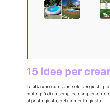
soluzione in
in gi
giardino per le
Ispir
calde giornate
estive
15 idee per crear
Le
altalene
non sono solo dei giochi per
molto più di un semplice complemento d’a
al posto giusto, nel momento giusto.