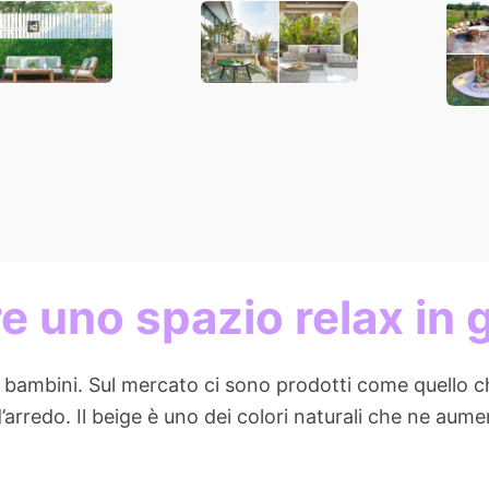
ardino!
Monde! 13
idee
atevi
bellissime
a co
ispirazioni
quas
e uno spazio relax in 
 bambini. Sul mercato ci sono prodotti come quello c
rredo. Il beige è uno dei colori naturali che ne aume