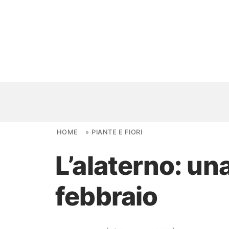
Skip to content
HOME
»
PIANTE E FIORI
L’alaterno: un
NOVITÀ
febbraio
AMBIENTI
FAI DA TE