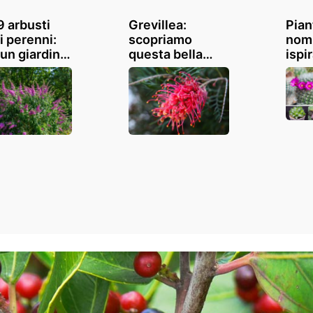
9 arbusti
Grevillea:
Pian
ti perenni:
scopriamo
nomi,
 un giardino
questa bella
ispi
ogico e
pianta da
un t
endo!
esterno che
in c
fiorisce a
giar
febbraio