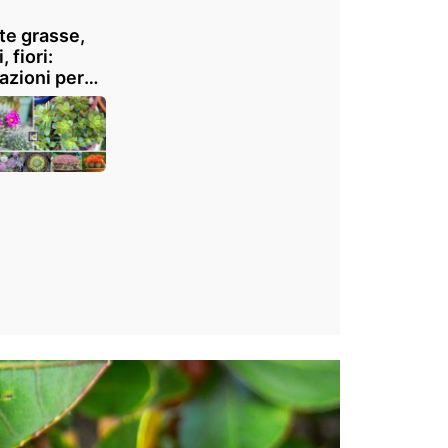
te grasse,
 fiori:
razioni per
occo esotico
asa e
dino