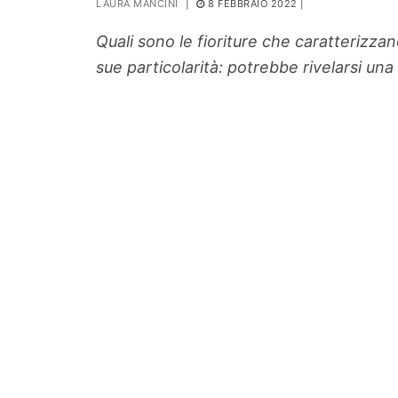
LAURA MANCINI
|
8 FEBBRAIO 2022
|
PIANTE
Quali sono le fioriture che caratterizzan
Ortaggio
sue particolarità: potrebbe rivelarsi una
Search for: