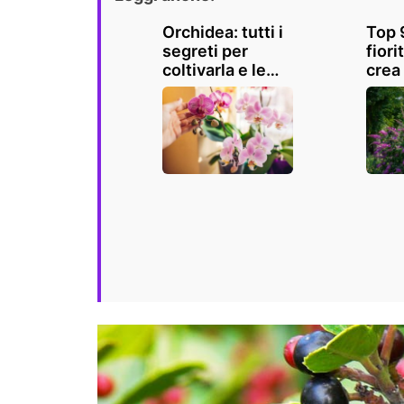
Orchidea: tutti i
Top 
segreti per
fiori
coltivarla e le
crea
specie più belle
ecol
al mondo
stup