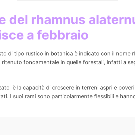
he del rhamnus alatern
isce a febbraio
o di tipo rustico in botanica è indicato con il nome
tenuto fondamentale in quelle forestali, infatti a seg
zato è la capacità di crescere in terreni aspri e pove
ati. I suoi rami sono particolarmente flessibili e han