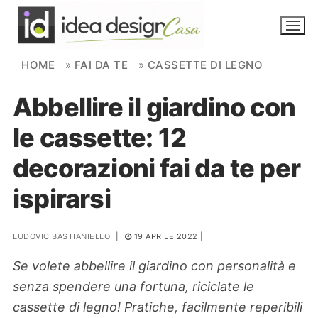
Skip to content
HOME
»
FAI DA TE
»
CASSETTE DI LEGNO
Abbellire il giardino con
NOVITÀ
le cassette: 12
AMBIENTI
decorazioni fai da te per
FAI DA TE
ispirarsi
PIANTE
LUDOVIC BASTIANIELLO
|
19 APRILE 2022
|
Ortaggio
Search for:
Se volete abbellire il giardino con personalità e
senza spendere una fortuna, riciclate le
cassette di legno! Pratiche, facilmente reperibili