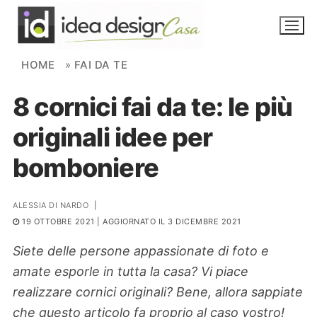
Skip to content
HOME
»
FAI DA TE
8 cornici fai da te: le più
NOVITÀ
originali idee per
AMBIENTI
bomboniere
FAI DA TE
PIANTE
ALESSIA DI NARDO
|
19 OTTOBRE 2021
| AGGIORNATO IL 3 DICEMBRE 2021
Ortaggio
Search for:
Siete delle persone appassionate di foto e
amate esporle in tutta la casa? V
i piace
realizzare cornici originali?
Bene, allora sappiate
che questo articolo fa proprio al caso vostro!