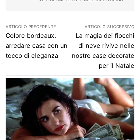
Navigazione articoli
ARTICOLO PRECEDENTE
ARTICOLO SUCCESSIVO
Previous post:
Next post:
Colore bordeaux:
La magia dei fiocchi
arredare casa con un
di neve rivive nelle
tocco di eleganza
nostre case decorate
per il Natale