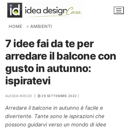
Skip to content
HOME
»
AMBIENTI
7 idee fai da te per
NOVITÀ
arredare il balcone con
AMBIENTI
gusto in autunno:
FAI DA TE
ispiratevi
PIANTE
ALESSIA ROCCO
|
29 SETTEMBRE 2022
|
Ortaggio
Search for:
Arredare il balcone in autunno è facile e
divertente. Tante sono le ispirazioni che
possono guidarvi verso un mondo di idee