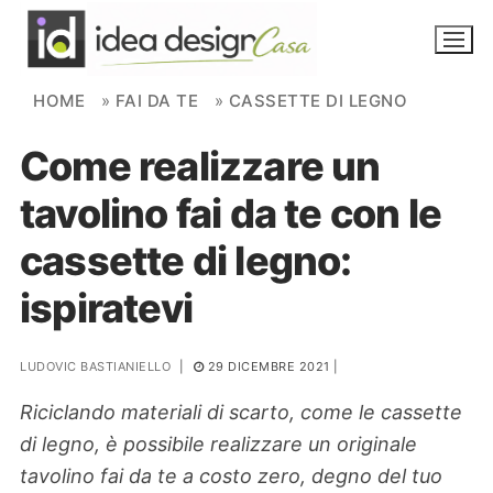
Skip to content
HOME
»
FAI DA TE
»
CASSETTE DI LEGNO
Come realizzare un
NOVITÀ
tavolino fai da te con le
AMBIENTI
cassette di legno:
FAI DA TE
ispiratevi
PIANTE
LUDOVIC BASTIANIELLO
|
29 DICEMBRE 2021
|
Ortaggio
Search for:
Riciclando materiali di scarto, come le cassette
di legno, è possibile realizzare un originale
tavolino fai da te a costo zero, degno del tuo