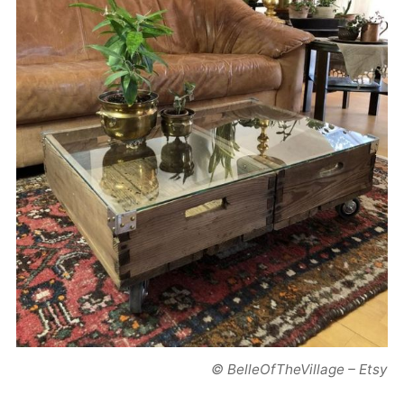
© BelleOfTheVillage – Etsy