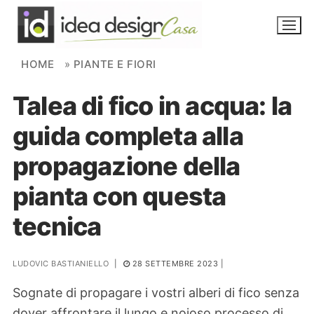
Skip to content
HOME
»
PIANTE E FIORI
Talea di fico in acqua: la
NOVITÀ
guida completa alla
AMBIENTI
propagazione della
FAI DA TE
pianta con questa
PIANTE
tecnica
Ortaggio
Search for:
LUDOVIC BASTIANIELLO
|
28 SETTEMBRE 2023
|
Sognate di propagare i vostri alberi di fico senza
dover affrontare il lungo e noioso processo di