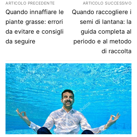
Navigazione articoli
ARTICOLO PRECEDENTE
ARTICOLO SUCCESSIVO
Previous post:
Next post:
Quando innaffiare le
Quando raccogliere i
piante grasse: errori
semi di lantana: la
da evitare e consigli
guida completa al
da seguire
periodo e al metodo
di raccolta