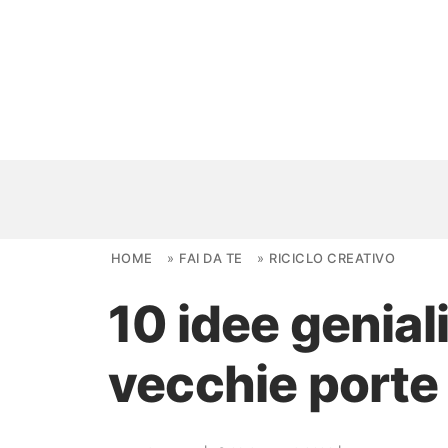
Skip to content
HOME
»
FAI DA TE
»
RICICLO CREATIVO
10 idee genial
NOVITÀ
vecchie porte
AMBIENTI
FAI DA TE