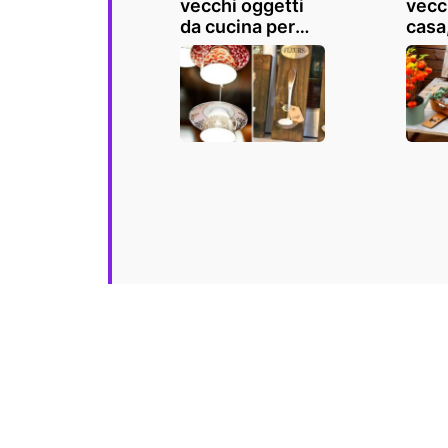
vecchi oggetti
vecc
da cucina per
casa
creare qualcosa
riuti
di originale in
creat
casa
idee
ricic