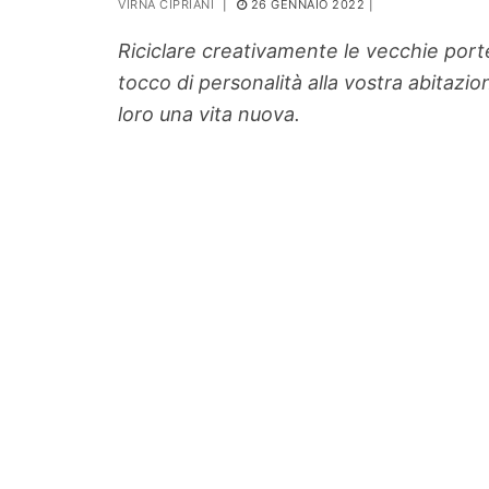
VIRNA CIPRIANI
|
26 GENNAIO 2022
|
PIANTE
Riciclare creativamente le vecchie port
Ortaggio
tocco di personalità alla vostra abitazio
Search for:
loro una vita nuova.