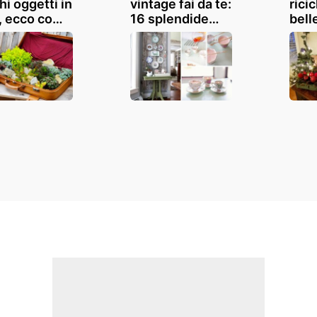
hi oggetti in
vintage fai da te:
rici
, ecco come
16 splendide
bell
lizzarli con
idee con il
deco
ività: 10
riciclo creativo
da t
 per
a co
lare