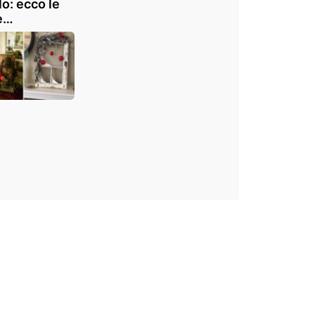
clo: ecco le
e
razioni fai
e fantasiose
sto zero