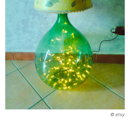
© etsy