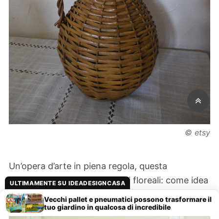
© etsy
Un’opera d’arte in piena regola, questa
damigiana vintage con motivi floreali: come idea
ULTIMAMENTE SU IDEADESIGNCASA
regalo è perfetta!
Vecchi pallet e pneumatici possono trasformare il
tuo giardino in qualcosa di incredibile