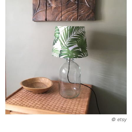
© etsy