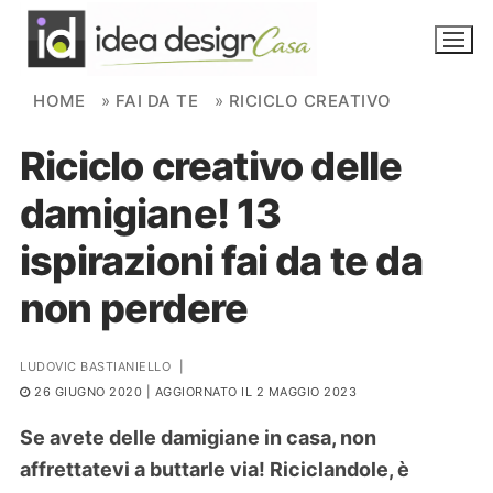
Skip to content
HOME
»
FAI DA TE
»
RICICLO CREATIVO
Riciclo creativo delle
NOVITÀ
damigiane! 13
AMBIENTI
ispirazioni fai da te da
FAI DA TE
non perdere
PIANTE
LUDOVIC BASTIANIELLO
|
Ortaggio
Search for:
26 GIUGNO 2020
| AGGIORNATO IL 2 MAGGIO 2023
Se avete delle damigiane in casa, non
affrettatevi a buttarle via! Riciclandole, è