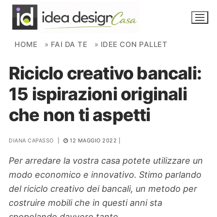
Skip to content
HOME
»
FAI DA TE
»
IDEE CON PALLET
Riciclo creativo bancali:
NOVITÀ
15 ispirazioni originali
AMBIENTI
che non ti aspetti
FAI DA TE
PIANTE
DIANA CAPASSO
|
12 MAGGIO 2022
|
Per arredare la vostra casa potete utilizzare un
Ortaggio
Search for:
modo economico e innovativo. Stimo parlando
del riciclo creativo dei bancali, un metodo per
costruire mobili che in questi anni sta
spopolando davvero tanto.