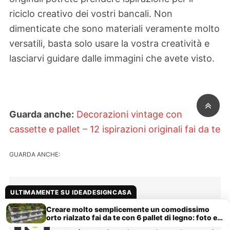
riciclo creativo dei vostri bancali. Non
dimenticate che sono materiali veramente molto
versatili, basta solo usare la vostra creatività e
lasciarvi guidare dalle immagini che avete visto.
Guarda anche:
Decorazioni vintage con
cassette e pallet – 12 ispirazioni originali fai da te
GUARDA ANCHE:
Diana Capasso
ULTIMAMENTE SU IDEADESIGNCASA
Da che ne ho memoria ho sempre amato
Creare molto semplicemente un comodissimo
orto rialzato fai da te con 6 pallet di legno: foto e
leggere e scrivere. Questa passione si è
tutorial