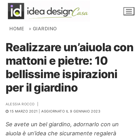
Skip to content
HOME
»
GIARDINO
Realizzare un’aiuola con
NOVITÀ
mattoni e pietre: 10
AMBIENTI
bellissime ispirazioni
FAI DA TE
per il giardino
PIANTE
ALESSIA ROCCO
|
Ortaggio
Search for:
15 MARZO 2021
| AGGIORNATO IL 9 GENNAIO 2023
Se avete un bel giardino, adornarlo con un
aiuola è un’idea che sicuramente regalerà