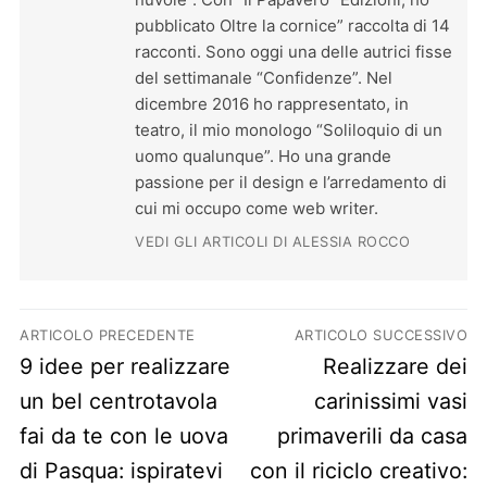
pubblicato Oltre la cornice” raccolta di 14
racconti. Sono oggi una delle autrici fisse
del settimanale “Confidenze”. Nel
dicembre 2016 ho rappresentato, in
teatro, il mio monologo “Soliloquio di un
uomo qualunque”. Ho una grande
passione per il design e l’arredamento di
cui mi occupo come web writer.
VEDI GLI ARTICOLI DI ALESSIA ROCCO
Navigazione articoli
ARTICOLO PRECEDENTE
ARTICOLO SUCCESSIVO
Previous post:
Next post:
9 idee per realizzare
Realizzare dei
un bel centrotavola
carinissimi vasi
fai da te con le uova
primaverili da casa
di Pasqua: ispiratevi
con il riciclo creativo: