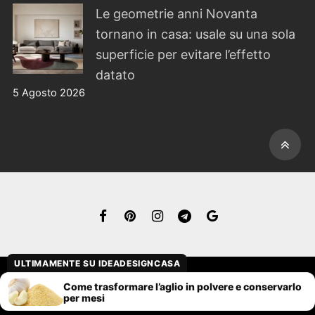
Le geometrie anni Novanta
tornano in casa: usale su una sola
superficie per evitare l’effetto
datato
5 Agosto 2026
ULTIMAMENTE SU IDEADESIGNCASA
Copyright © 2026 Ideadesigncasa.org – Wogline –
Come trasformare l’aglio in polvere e conservarlo
per mesi
P.IVA: 10089861008 – riproduzione riservata.