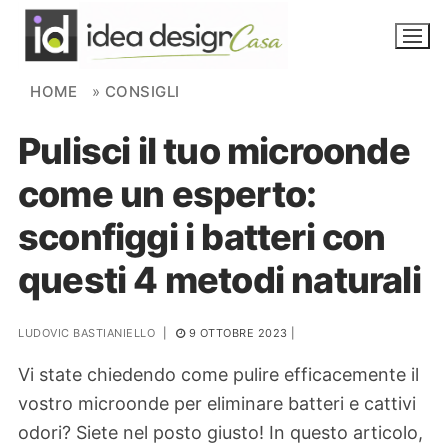
Skip to content
HOME
»
CONSIGLI
Pulisci il tuo microonde
NOVITÀ
come un esperto:
AMBIENTI
sconfiggi i batteri con
FAI DA TE
questi 4 metodi naturali
PIANTE
LUDOVIC BASTIANIELLO
|
9 OTTOBRE 2023
|
Ortaggio
Search for:
Vi state chiedendo come pulire efficacemente il
vostro microonde per eliminare batteri e cattivi
odori? Siete nel posto giusto! In questo articolo,