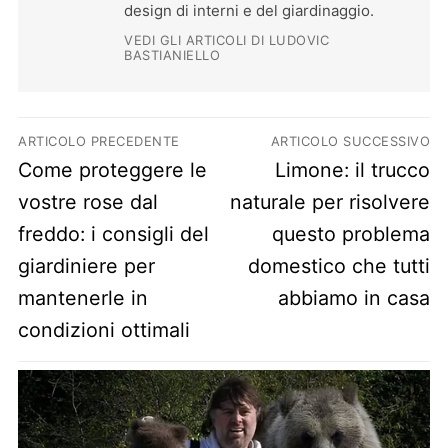
design di interni e del giardinaggio.
VEDI GLI ARTICOLI DI LUDOVIC
BASTIANIELLO
Navigazione articoli
ARTICOLO PRECEDENTE
ARTICOLO SUCCESSIVO
Previous post:
Next post:
Come proteggere le
Limone: il trucco
vostre rose dal
naturale per risolvere
freddo: i consigli del
questo problema
giardiniere per
domestico che tutti
mantenerle in
abbiamo in casa
condizioni ottimali