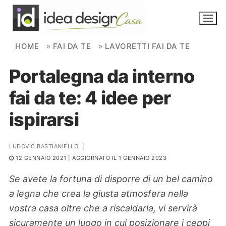
Skip to content
HOME
»
FAI DA TE
»
LAVORETTI FAI DA TE
Portalegna da interno
NOVITÀ
fai da te: 4 idee per
AMBIENTI
ispirarsi
FAI DA TE
PIANTE
LUDOVIC BASTIANIELLO
|
12 GENNAIO 2021
| AGGIORNATO IL 1 GENNAIO 2023
Ortaggio
Search for:
Se avete la fortuna di disporre di un bel camino
a legna che crea la giusta atmosfera nella
vostra casa oltre che a riscaldarla, vi servirà
sicuramente un luogo in cui posizionare i ceppi