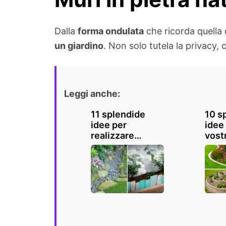
Dalla
forma ondulata
che ricorda quella 
un giardino
. Non solo tutela la privacy
Leggi anche:
11 splendide
10 s
idee per
idee 
realizzare
vostr
bordure
mure
eccezionali in
bord
giardino
matt