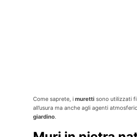
Come saprete, i
muretti
sono utilizzati f
all’usura ma anche agli agenti atmosferici
giardino
.
Muri in pietra na