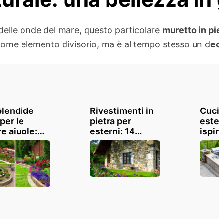
delle onde del mare, questo particolare
muretto in pi
, come elemento divisorio, ma è al tempo stesso un d
ec
plendide
Rivestimenti in
Cuci
per le
pietra per
este
e aiuole:
esterni: 14
ispi
tti e
splendide idee
una 
ure in
per ispirarsi
in g
oni