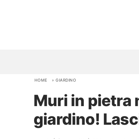
Skip to content
HOME
»
GIARDINO
Muri in pietra 
NOVITÀ
giardino! Lasc
AMBIENTI
FAI DA TE