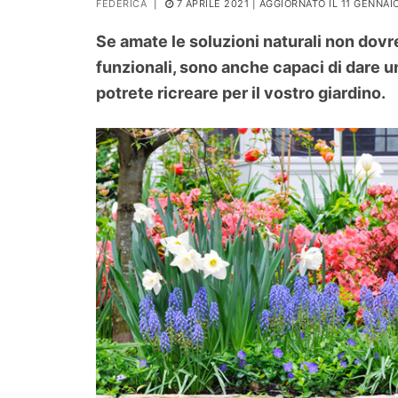
FEDERICA
|
7 APRILE 2021
| AGGIORNATO IL 11 GENNAI
PIANTE
Se amate le soluzioni naturali non dovre
Ortaggio
funzionali, sono anche capaci di dare 
Search for:
potrete ricreare per il vostro giardino.