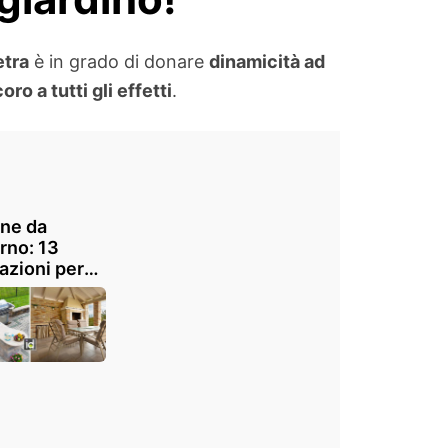
etra
è in grado di donare
dinamicità ad
oro a tutti gli effetti
.
ne da
rno: 13
razioni per
bella cucina
iardino