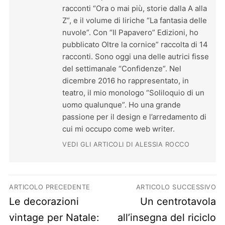
racconti “Ora o mai più, storie dalla A alla
Z”, e il volume di liriche “La fantasia delle
nuvole”. Con “Il Papavero” Edizioni, ho
pubblicato Oltre la cornice” raccolta di 14
racconti. Sono oggi una delle autrici fisse
del settimanale “Confidenze”. Nel
dicembre 2016 ho rappresentato, in
teatro, il mio monologo “Soliloquio di un
uomo qualunque”. Ho una grande
passione per il design e l’arredamento di
cui mi occupo come web writer.
VEDI GLI ARTICOLI DI ALESSIA ROCCO
Navigazione articoli
ARTICOLO PRECEDENTE
ARTICOLO SUCCESSIVO
Previous post:
Next post:
Le decorazioni
Un centrotavola
vintage per Natale:
all’insegna del riciclo