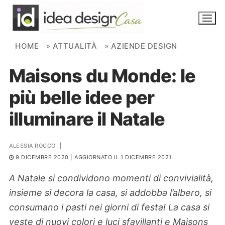
Skip to content
HOME
»
ATTUALITÀ
»
AZIENDE DESIGN
Maisons du Monde: le
NOVITÀ
più belle idee per
AMBIENTI
illuminare il Natale
FAI DA TE
PIANTE
ALESSIA ROCCO
|
9 DICEMBRE 2020
| AGGIORNATO IL 1 DICEMBRE 2021
Ortaggio
Search for:
A Natale si condividono momenti di convivialità,
insieme si decora la casa, si addobba l’albero, si
consumano i pasti nei giorni di festa! La casa si
veste di nuovi colori e luci sfavillanti e Maisons