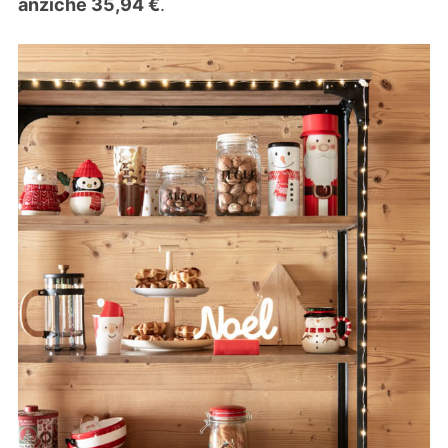
anziché
35,94 €
.