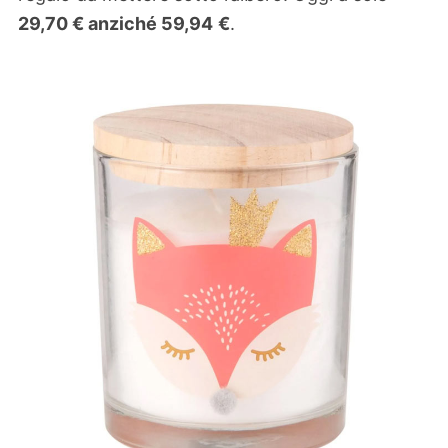
29,70 €
anziché
59,94
€
.