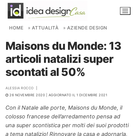
Skip to content
HOME
»
ATTUALITÀ
»
AZIENDE DESIGN
Maisons du Monde: 13
NOVITÀ
articoli natalizi super
AMBIENTI
scontati al 50%
FAI DA TE
PIANTE
ALESSIA ROCCO
|
26 NOVEMBRE 2020
| AGGIORNATO IL 1 DICEMBRE 2021
Ortaggio
Search for:
Con il Natale alle porte, Maisons du Monde, il
colosso francese dell’arredamento pensa ad
una super scontistica per molti dei suoi prodotti
a tema natalizio! Rinnovare la casa e adornarla,