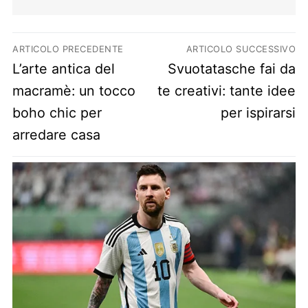
Navigazione articoli
ARTICOLO PRECEDENTE
ARTICOLO SUCCESSIVO
Previous post:
Next post:
L’arte antica del
Svuotatasche fai da
macramè: un tocco
te creativi: tante idee
boho chic per
per ispirarsi
arredare casa