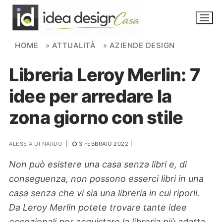
Skip to content
HOME
»
ATTUALITÀ
»
AZIENDE DESIGN
Libreria Leroy Merlin: 7
NOVITÀ
idee per arredare la
AMBIENTI
zona giorno con stile
FAI DA TE
PIANTE
ALESSIA DI NARDO
|
3 FEBBRAIO 2022
|
Non può esistere una casa senza libri e, di
Ortaggio
Search for:
conseguenza, non possono esserci libri in una
casa senza che vi sia una libreria in cui riporli.
Da Leroy Merlin potete trovare tante idee
eccezionali per acquistare la libreria più adatta