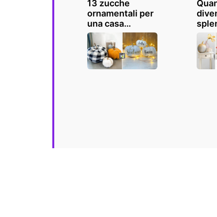
13 zucche
Quan
ornamentali per
dive
una casa
sple
spettrale!
deco
Lasciatevi
la ca
ispirare
ispir