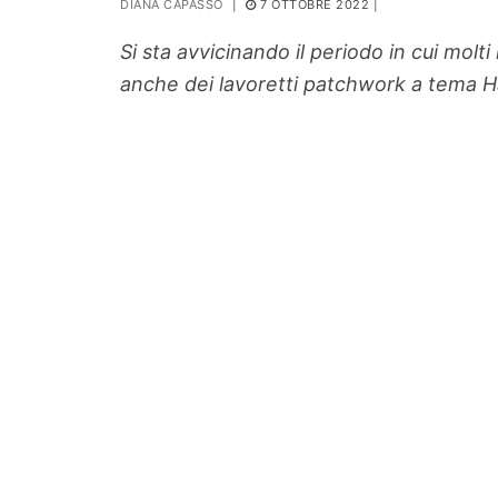
DIANA CAPASSO
|
7 OTTOBRE 2022
|
PIANTE
Si sta avvicinando il periodo in cui mol
Ortaggio
anche dei lavoretti patchwork a tema Ha
Search for: