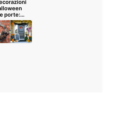
ecorazioni
alloween
le porte:
iatevi
rare