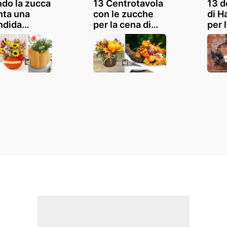
do la zucca
13 Centrotavola
13 d
nta una
con le zucche
di H
ndida
per la cena di
per 
razione per
Halloween:
lasc
sa! 13
lasciatevi
ispi
azioni
ispirare!