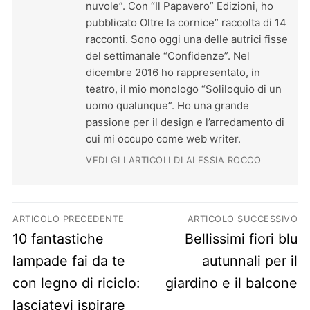
nuvole”. Con “Il Papavero” Edizioni, ho
pubblicato Oltre la cornice” raccolta di 14
racconti. Sono oggi una delle autrici fisse
del settimanale “Confidenze”. Nel
dicembre 2016 ho rappresentato, in
teatro, il mio monologo “Soliloquio di un
uomo qualunque”. Ho una grande
passione per il design e l’arredamento di
cui mi occupo come web writer.
VEDI GLI ARTICOLI DI ALESSIA ROCCO
Navigazione articoli
ARTICOLO PRECEDENTE
ARTICOLO SUCCESSIVO
Previous post:
Next post:
10 fantastiche
Bellissimi fiori blu
lampade fai da te
autunnali per il
con legno di riciclo:
giardino e il balcone
lasciatevi ispirare