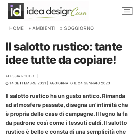
Skip to content
HOME
»
AMBIENTI
»
SOGGIORNO
Il salotto rustico: tante
NOVITÀ
idee tutte da copiare!
AMBIENTI
FAI DA TE
ALESSIA ROCCO
|
14 SETTEMBRE 2021
| AGGIORNATO IL 24 GENNAIO 2023
PIANTE
Il salotto rustico ha un gusto antico. Rimanda
Ortaggio
ad atmosfere passate, disegna un’intimità che
Search for:
è propria delle case di campagne. Il legno la fa
da padrone così come i tessuti caldi. Il salotto
rustico è bello e consta di una semplicità che