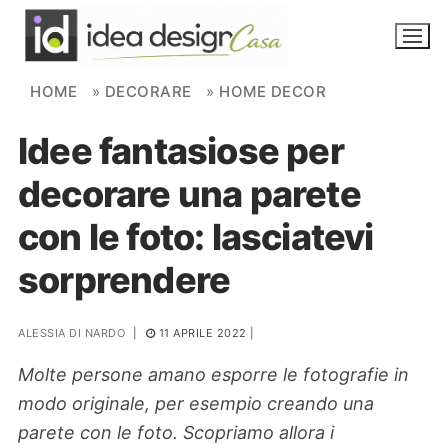
Skip to content
HOME
»
DECORARE
»
HOME DECOR
Idee fantasiose per
NOVITÀ
decorare una parete
AMBIENTI
con le foto: lasciatevi
FAI DA TE
sorprendere
PIANTE
ALESSIA DI NARDO
|
11 APRILE 2022
|
Ortaggio
Search for:
Molte persone amano esporre le fotografie in
modo originale, per esempio creando una
parete con le foto. Scopriamo allora i