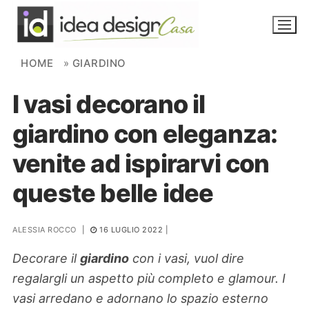
Skip to content
HOME
»
GIARDINO
I vasi decorano il
NOVITÀ
giardino con eleganza:
AMBIENTI
venite ad ispirarvi con
FAI DA TE
queste belle idee
PIANTE
ALESSIA ROCCO
|
16 LUGLIO 2022
|
Ortaggio
Search for:
Decorare il
giardino
con i vasi, vuol dire
regalargli un aspetto più completo e glamour. I
vasi arredano e adornano lo spazio esterno