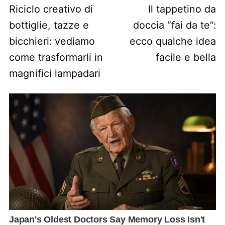
Previous post:
Next post:
Riciclo creativo di
Il tappetino da
bottiglie, tazze e
doccia “fai da te”:
bicchieri: vediamo
ecco qualche idea
come trasformarli in
facile e bella
magnifici lampadari