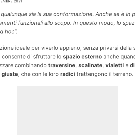
ICEMBRE 2021
, qualunque sia la sua conformazione. Anche se è in
amenti funzionali allo scopo. In questo modo, lo spazi
d hoc”.
ione ideale per viverlo appieno, senza privarsi della s
e consente di sfruttare lo
spazio esterno
anche quando
alizzare combinando
traversine
,
scalinate
,
vialetti
e
di
 giuste
, che con le loro
radici
trattengono il terreno.