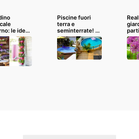
dino
Piscine fuori
Real
icale
terra e
giar
no: le idee
seminterrate! 18
part
vigliose da
idee da cui
colo
perdere
trarre
ques
ispirazione
pere
fiori