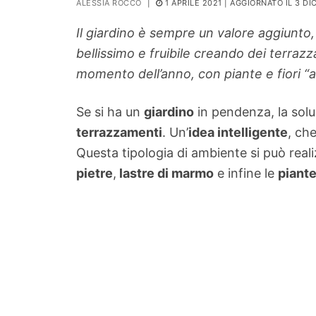
ALESSIA ROCCO
|
1 APRILE 2021
| AGGIORNATO IL 3 D
PIANTE
Il giardino è sempre un valore aggiunto
Ortaggio
bellissimo e fruibile creando dei terrazz
Search for:
momento dell’anno, con piante e fiori “a
Se si ha un
giardino
in pendenza, la soluz
terrazzamenti
. Un’
idea intelligente
, ch
Questa tipologia di ambiente si può re
pietre
,
lastre di marmo
e infine le
piante