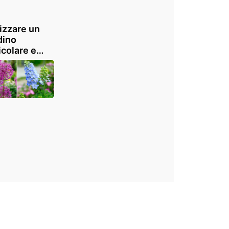
izzare un
dino
icolare e
rato con
te 5 piante
nni con
: ispiratevi