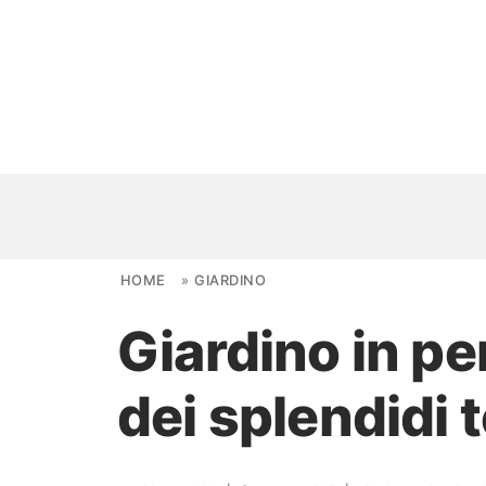
Skip to content
HOME
»
GIARDINO
Giardino in p
NOVITÀ
dei splendidi 
AMBIENTI
FAI DA TE