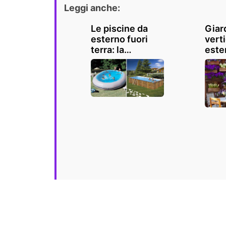
Leggi anche:
Le piscine da
Giar
esterno fuori
vert
terra: la
ester
soluzione in
mera
giardino per le
non 
calde giornate
estive