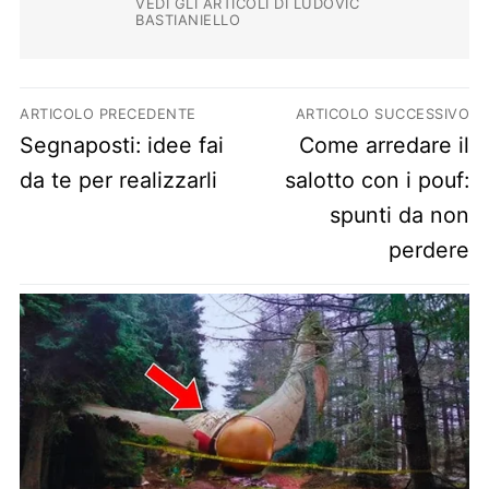
VEDI GLI ARTICOLI DI LUDOVIC
BASTIANIELLO
Navigazione articoli
ARTICOLO PRECEDENTE
ARTICOLO SUCCESSIVO
Previous post:
Next post:
Segnaposti: idee fai
Come arredare il
da te per realizzarli
salotto con i pouf:
spunti da non
perdere