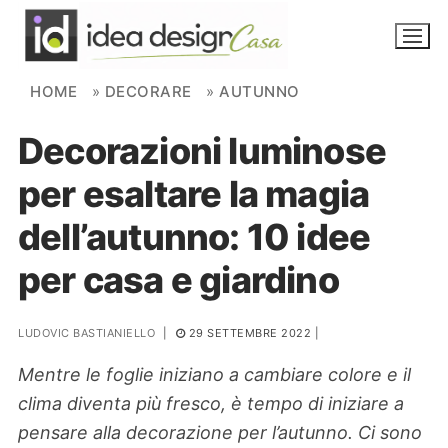
Skip to content
HOME
»
DECORARE
»
AUTUNNO
Decorazioni luminose
NOVITÀ
per esaltare la magia
AMBIENTI
dell’autunno: 10 idee
FAI DA TE
per casa e giardino
PIANTE
LUDOVIC BASTIANIELLO
|
29 SETTEMBRE 2022
|
Ortaggio
Search for:
Mentre le foglie iniziano a cambiare colore e il
clima diventa più fresco, è tempo di iniziare a
pensare alla decorazione per l’autunno. Ci sono