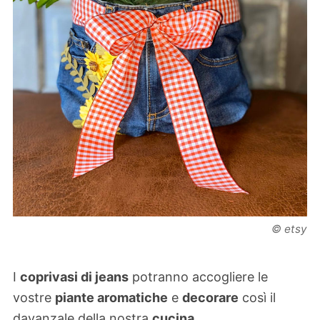
© etsy
I
coprivasi di jeans
potranno accogliere le
vostre
piante aromatiche
e
decorare
così il
davanzale della nostra
cucina
.