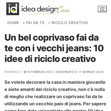
Skip to content
HOME
»
FAI DA TE
»
RICICLO CREATIVO
Un bel coprivaso fai da
NOVITÀ
te con i vecchi jeans: 10
AMBIENTI
idee di riciclo creativo
FAI DA TE
PIANTE
FEDERICA
|
16 FEBBRAIO 2021
| AGGIORNATO IL 17 GENNAIO 2023
Se volete decorare la casa in maniera giovanile
Ortaggio
Search for:
e siete amanti del riciclo creativo, non c’è nulla
di meglio che realizzare un coprivaso fai da te
utilizzando un vecchio paio di jeans. Per sapere
come fare date un’occhiata alle nostre 10 idee