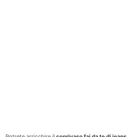
Potrete arricchire il
coprivaso fai da te di jeans