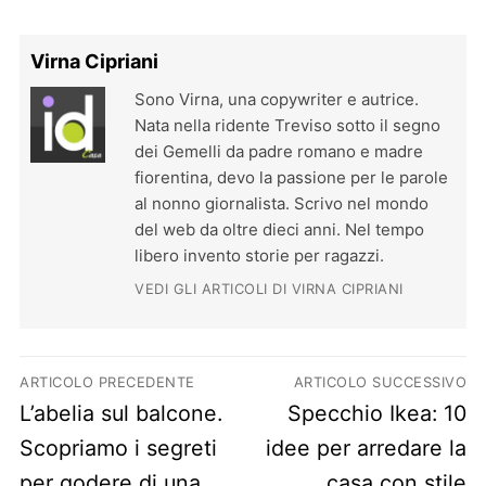
Virna Cipriani
Sono Virna, una copywriter e autrice.
Nata nella ridente Treviso sotto il segno
dei Gemelli da padre romano e madre
fiorentina, devo la passione per le parole
al nonno giornalista. Scrivo nel mondo
del web da oltre dieci anni. Nel tempo
libero invento storie per ragazzi.
VEDI GLI ARTICOLI DI VIRNA CIPRIANI
Navigazione articoli
ARTICOLO PRECEDENTE
ARTICOLO SUCCESSIVO
Previous post:
Next post:
L’abelia sul balcone.
Specchio Ikea: 10
Scopriamo i segreti
idee per arredare la
per godere di una
casa con stile