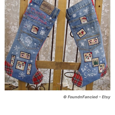
© FoundnFancied – Etsy