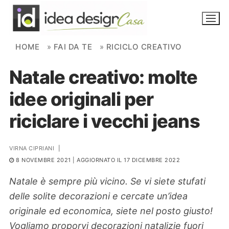
Skip to content
HOME
»
FAI DA TE
»
RICICLO CREATIVO
Natale creativo: molte
NOVITÀ
idee originali per
AMBIENTI
riciclare i vecchi jeans
FAI DA TE
PIANTE
VIRNA CIPRIANI
|
8 NOVEMBRE 2021
| AGGIORNATO IL 17 DICEMBRE 2022
Ortaggio
Search for:
Natale è sempre più vicino. Se vi siete stufati
delle solite decorazioni e cercate un’idea
originale ed economica, siete nel posto giusto!
Vogliamo proporvi decorazioni natalizie fuori