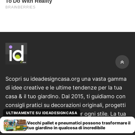
Scopri su ideadesigncasa.org una vasta gamma
di idee creative e le ultime tendenze per la tua
casa & il tuo giardino. Dal 2015, ti guidiamo con
consigli pratici su decorazioni originali, progetti
ULTIMAMENTE SU IDEADESIGNCASA
fai-da-te unici e ispirazioni per ogni stile. La tua
casa, il tuo stile, la nostra passione.
Vecchi pallet e pneumatici possono trasformare il
tuo giardino in qualcosa di incredibile