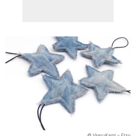
© VseruKami – Etsy