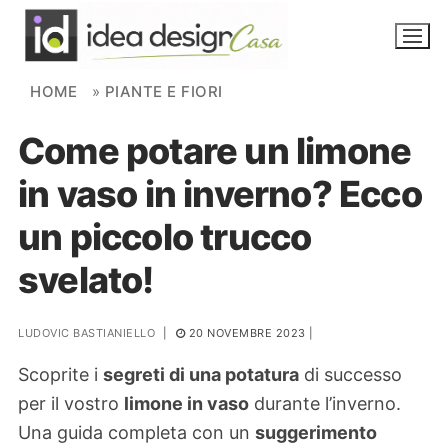
Skip to content
HOME
»
PIANTE E FIORI
Come potare un limone
NOVITÀ
in vaso in inverno? Ecco
AMBIENTI
un piccolo trucco
FAI DA TE
svelato!
PIANTE
LUDOVIC BASTIANIELLO
|
20 NOVEMBRE 2023
|
Ortaggio
Search for:
Scoprite i
segreti di una potatura
di successo
per il vostro
limone in vaso
durante l’inverno.
Una guida completa con un
suggerimento