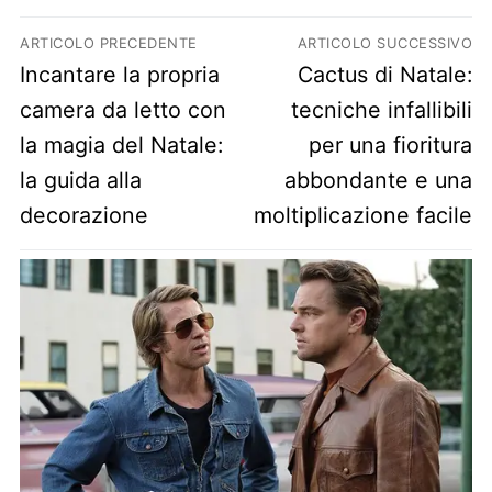
Navigazione articoli
ARTICOLO PRECEDENTE
ARTICOLO SUCCESSIVO
Previous post:
Next post:
Incantare la propria
Cactus di Natale:
camera da letto con
tecniche infallibili
la magia del Natale:
per una fioritura
la guida alla
abbondante e una
decorazione
moltiplicazione facile