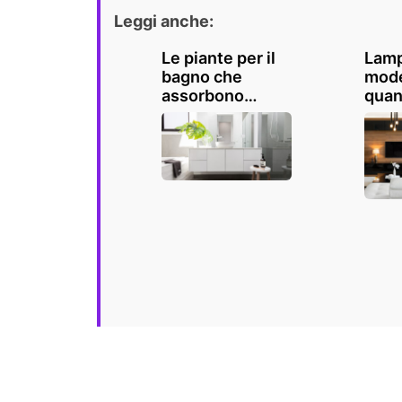
Leggi anche:
Le piante per il
Lamp
bagno che
mode
assorbono
qua
l'umidità: ecco
l'ill
10 varietà
dive
Ispir