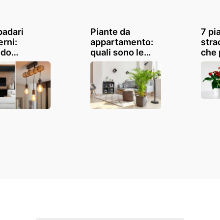
adari
Piante da
7 pi
rni:
appartamento:
stra
ndo
quali sono le
che 
uminazione
migliori da
l'ar
nta design!
tenere in casa?
svol
atevi
vost