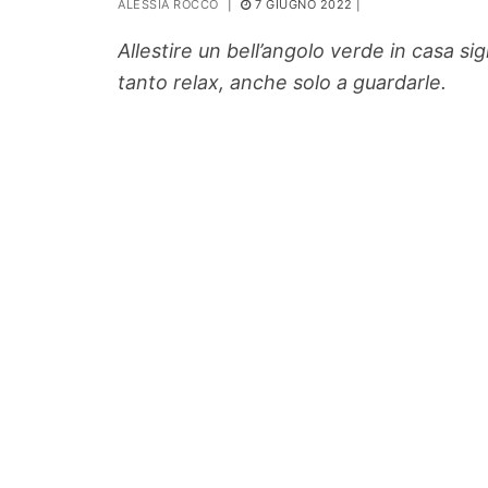
ALESSIA ROCCO
|
7 GIUGNO 2022
|
PIANTE
Allestire un bell’angolo verde in casa sig
Ortaggio
tanto relax, anche solo a guardarle.
Search for: