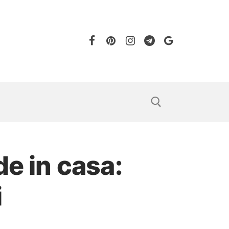
de in casa:
i