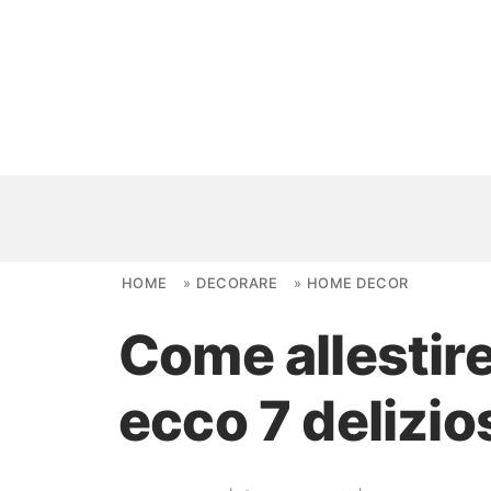
Skip to content
HOME
»
DECORARE
»
HOME DECOR
Come allestire
NOVITÀ
ecco 7 delizios
AMBIENTI
FAI DA TE