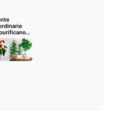
ante
ordinarie
purificano
ia: date una
ta green alla
ra casa