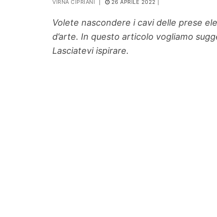
VIRNA CIPRIANI
|
26 APRILE 2022
|
PIANTE
Volete nascondere i cavi delle prese el
Ortaggio
d’arte. In questo articolo vogliamo sugger
Search for:
Lasciatevi ispirare.