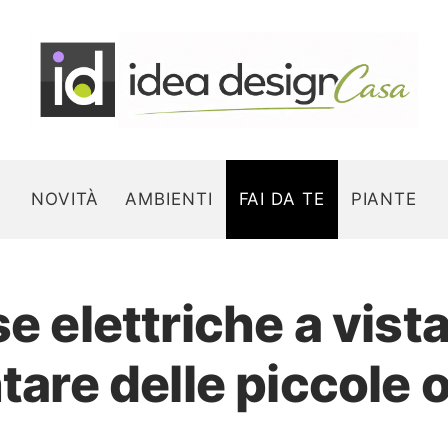
NOVITÀ
AMBIENTI
FAI DA TE
PIANTE
se elettriche a vist
Search for:
ntare delle piccole 