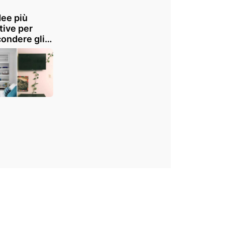
dee più
tive per
ondere gli
enti
estetici in
: ispiratevi