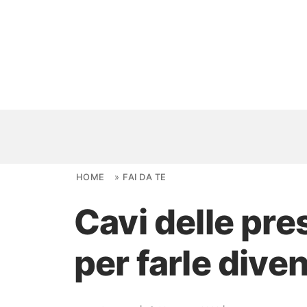
Skip to content
HOME
»
FAI DA TE
Cavi delle pre
NOVITÀ
per farle dive
AMBIENTI
FAI DA TE