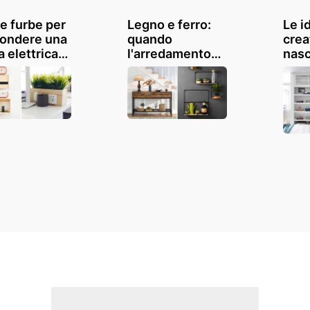
ee furbe per
Legno e ferro:
Le i
ondere una
quando
crea
 elettrica
l'arredamento
nasc
sa!
stile industriale
elem
atevi
entra in casa
anti
casa