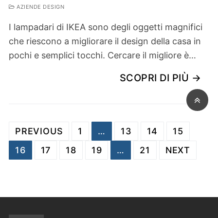
AZIENDE DESIGN
I lampadari di IKEA sono degli oggetti magnifici
che riescono a migliorare il design della casa in
pochi e semplici tocchi. Cercare il migliore è…
SCOPRI DI PIÙ →
Paginazione degli articoli
PREVIOUS
1
…
13
14
15
16
17
18
19
…
21
NEXT