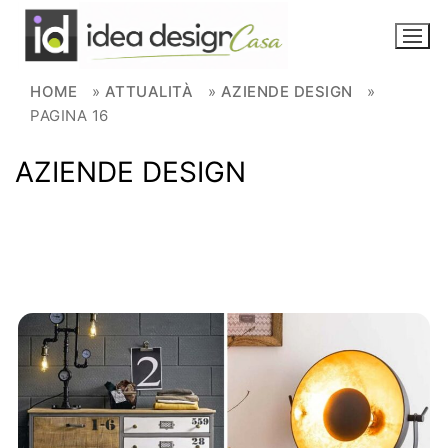
Skip to content
HOME
»
ATTUALITÀ
»
AZIENDE DESIGN
»
PAGINA 16
NOVITÀ
AZIENDE DESIGN
AMBIENTI
FAI DA TE
PIANTE
Ortaggio
Search for: