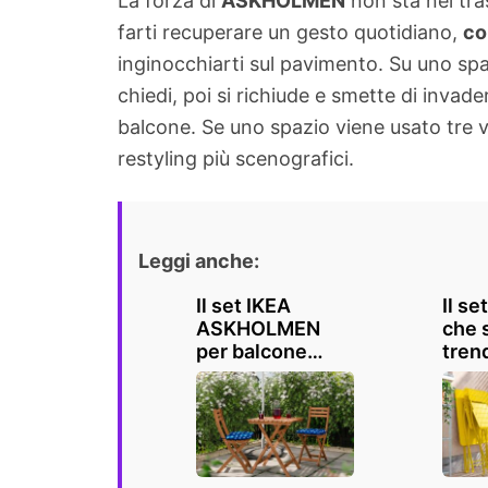
La forza di
ASKHOLMEN
non sta nel tra
farti recuperare un gesto quotidiano,
co
inginocchiarti sul pavimento. Su uno spaz
chiedi, poi si richiude e smette di invad
balcone. Se uno spazio viene usato tre vo
restyling più scenografici.
Leggi anche:
Il set IKEA
Il se
ASKHOLMEN
che 
per balcone
tren
piccolo torna
2026
utile proprio ora
subit
spaz