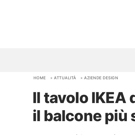
Skip to content
HOME
»
ATTUALITÀ
»
AZIENDE DESIGN
Il tavolo IKEA
NOVITÀ
il balcone più 
AMBIENTI
FAI DA TE