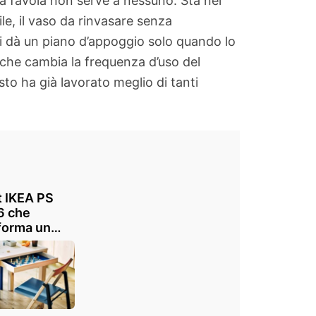
a favola non serve a nessuno. Sta nel
ile, il vaso da rinvasare senza
 ti dà un piano d’appoggio solo quando lo
e che cambia la frequenza d’uso del
to ha già lavorato meglio di tanti
et IKEA PS
6 che
forma un
lo libero in
 colazione
za
ombrare