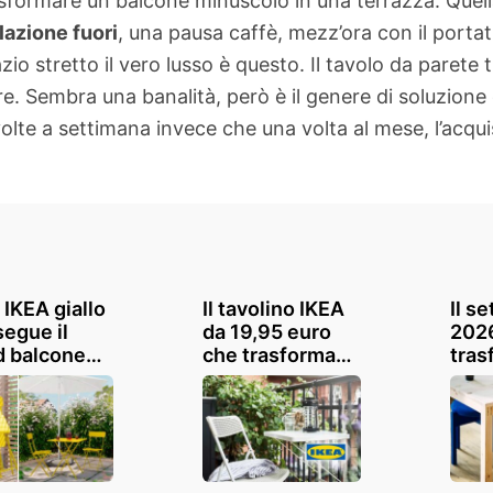
sformare un balcone minuscolo in una terrazza. Quell
lazione fuori
, una pausa caffè, mezz’ora con il portat
io stretto il vero lusso è questo. Il tavolo da parete
ere. Sembra una banalità, però è il genere di soluzion
lte a settimana invece che una volta al mese, l’acquis
t IKEA giallo
Il tavolino IKEA
Il s
segue il
da 19,95 euro
202
d balcone
che trasforma
tras
 e cambia
anche il balcone
ango
o i piccoli
più piccolo
zona
i
sen
ing