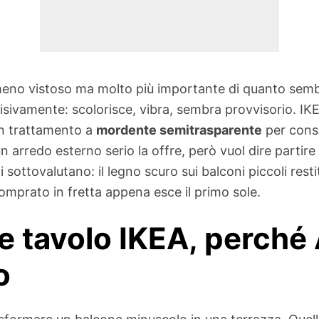
meno vistoso ma molto più importante di quanto semb
visivamente: scolorisce, vibra, sembra provvisorio
on trattamento a
mordente semitrasparente
per conse
 arredo esterno serio la offre, però vuol dire parti
i sottovalutano: il legno scuro sui balconi piccoli res
mprato in fretta appena esce il primo sole.
 e tavolo IKEA, perc
o