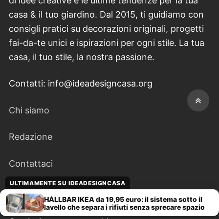
di idee creative e le ultime tendenze per la tua
casa & il tuo giardino. Dal 2015, ti guidiamo con
consigli pratici su decorazioni originali, progetti
fai-da-te unici e ispirazioni per ogni stile. La tua
casa, il tuo stile, la nostra passione.
Contatti: info@ideadesigncasa.org
Chi siamo
Redazione
Contattaci
ULTIMAMENTE SU IDEADESIGNCASA
Disclaimer
HÅLLBAR IKEA da 19,95 euro: il sistema sotto il
lavello che separa i rifiuti senza sprecare spazio