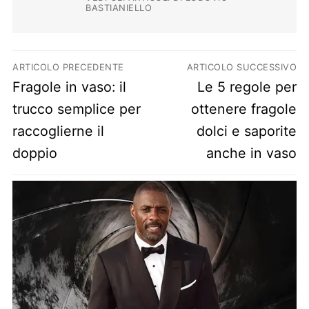
BASTIANIELLO
Navigazione articoli
ARTICOLO PRECEDENTE
ARTICOLO SUCCESSIVO
Previous post:
Next post:
Fragole in vaso: il
Le 5 regole per
trucco semplice per
ottenere fragole
raccoglierne il
dolci e saporite
doppio
anche in vaso