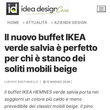
Skip to content
HOME
»
ATTUALITÀ
»
AZIENDE DESIGN
Il nuovo buffet IKEA
NOVITÀ
verde salvia è perfetto
AMBIENTI
per chi è stanco dei
FAI DA TE
soliti mobili beige
PIANTE
LUDOVIC BASTIANIELLO
|
12 MAGGIO 2026
|
Ortaggio
Search for:
Il buffet IKEA HEMNES verde salvia porta nei
soggiorni un colore più caldo e meno
prevedibile dei classici mobili beige. Il pino