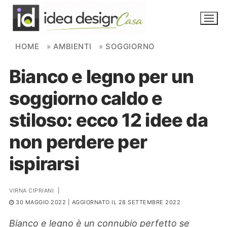
Skip to content
HOME
»
AMBIENTI
»
SOGGIORNO
Bianco e legno per un
NOVITÀ
soggiorno caldo e
AMBIENTI
stiloso: ecco 12 idee da
FAI DA TE
non perdere per
PIANTE
ispirarsi
Ortaggio
Search for:
VIRNA CIPRIANI
|
30 MAGGIO 2022
| AGGIORNATO IL 28 SETTEMBRE 2022
Bianco e legno è un connubio perfetto se