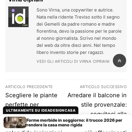
Sono Virna, una copywriter e autrice.
Nata nella ridente Treviso sotto il segno
dei Gemelli da padre romano e madre
fiorentina, devo la passione per le parole
al nonno giornalista. Scrivo nel mondo
del web da oltre dieci anni. Nel tempo
libero invento storie per ragazzi.
VEDI GLI ARTICOLI DI VIRNA CIPRIANI
Navigazione articoli
ARTICOLO PRECEDENTE
ARTICOLO SUCCESSIVO
Previous post:
Next post:
Scegliere le piante
Arredare il balcone in
perfette per
stile provenzale:
ULTIMAMENTE SU IDEADESIGNCASA
l’arredamento
seguiteci alla
Forme morbide in soggiorno: il trucco 2026 per
provenzale: ecco le
scoperta degli spunti
rendere la casa meno rigida