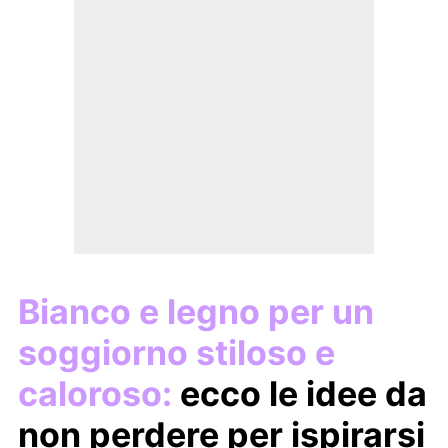
Bianco e legno per un
soggiorno stiloso e
caloroso:
ecco le idee da
non perdere per ispirarsi