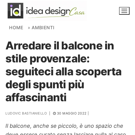
Skip to content
HOME
»
AMBIENTI
Arredare il balcone in
NOVITÀ
stile provenzale:
AMBIENTI
seguiteci alla scoperta
FAI DA TE
degli spunti più
PIANTE
affascinanti
Ortaggio
Search for:
LUDOVIC BASTIANIELLO
|
30 MAGGIO 2022
|
Il balcone, anche se piccolo, è uno spazio che
deve essere curato senza lasciare nulla al caso.