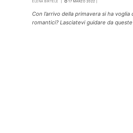
ELENA BIRTELE
|
17 MARZO 2022
|
PIANTE
Con l’arrivo della primavera si ha voglia 
Ortaggio
romantici? Lasciatevi guidare da queste 8
Search for: