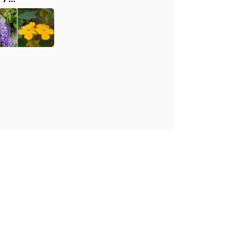
issime
età per un
rno a colori