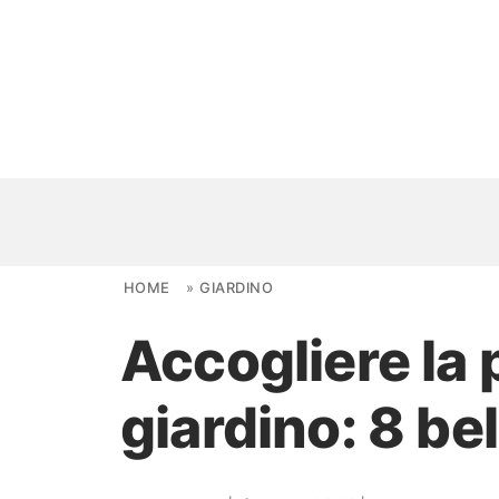
Skip to content
HOME
»
GIARDINO
Accogliere la 
NOVITÀ
giardino: 8 bel
AMBIENTI
FAI DA TE