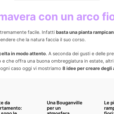
mavera con un arco fio
estremamente facile. Infatti
basta una pianta rampicant
endere che la natura faccia il suo corso.
celta in modo attento
. A seconda dei gusti e delle pr
do e che offra una buona ombreggiatura in estate, alt
In ogni caso oggi vi mostriamo
8 idee per creare degli 
te da
Una Bouganville
Le p
rtamento:
per un
ramp
 sono le
atmosfera
fiori