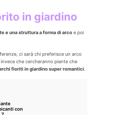
rito in giardino
e e una struttura a forma di arco
e poi
eferenze, ci sarà chi preferisce un arco
ri invece che cercheranno piante che
archi fioriti in giardino super romantici
.
iante
icanti con
: 7