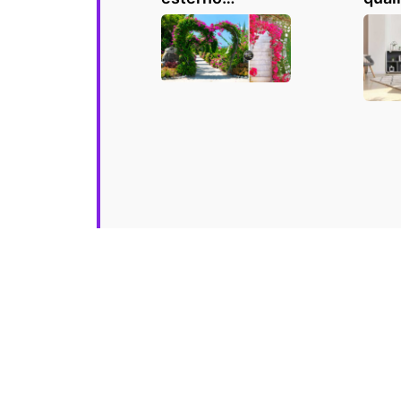
incantevole! 13
migli
ispirazioni
tene