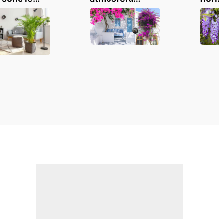
ori da
mediterranea in
bell
re in casa?
giardino! 13
vari
ispirazioni
este