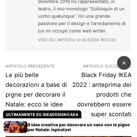
dicembre 2016 ho rappresentato, in
teatro, il mio monologo “Soliloquio di un
uomo qualunque”. Ho una grande
passione per il design e l’arredamento di
cui mi occupo come web writer.
VEDI GLI ARTICOLI DI ALESSIA ROCCO
Navigazione articoli
ARTICOLO PRECEDENTE
ARTICOLO SUCCESSIVO
Previous post:
Next post:
Le più belle
Black Friday IKEA
decorazioni a base di
2022 : anteprima dei
pigne per decorare il
prodotti che
Natale: ecco le idee
dovrebbero essere
fai da te da non
super scontati
ULTIMAMENTE SU IDEADESIGNCASA
perdere
9 idee creative per decorare un vaso con le pigne
per Natale: ispiratevi