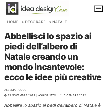
Skip to content
HOME
»
DECORARE
»
NATALE
Abbellisci lo spazio ai
NOVITÀ
piedi dell’albero di
AMBIENTI
Natale creando un
FAI DA TE
mondo incantevole:
PIANTE
ecco le idee più creative
Ortaggio
Search for:
ALESSIA ROCCO
|
23 NOVEMBRE 2022
| AGGIORNATO IL 11 DICEMBRE 2022
Abbellire lo spazio ai pedi dell’albero di Natale è