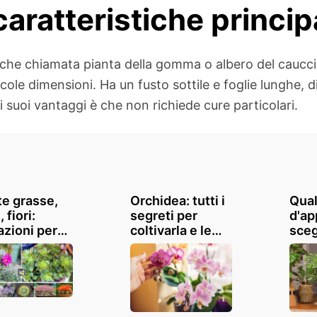
 caratteristiche princip
che chiamata pianta della gomma o albero del caucciù, 
ole dimensioni. Ha un fusto sottile e foglie lunghe, d
 suoi vantaggi è che non richiede cure particolari.
te grasse,
Orchidea: tutti i
Qual
 fiori:
segreti per
d'a
azioni per
coltivarla e le
sceg
occo esotico
specie più belle
desi
sa e
al mondo
Le n
dino
pref