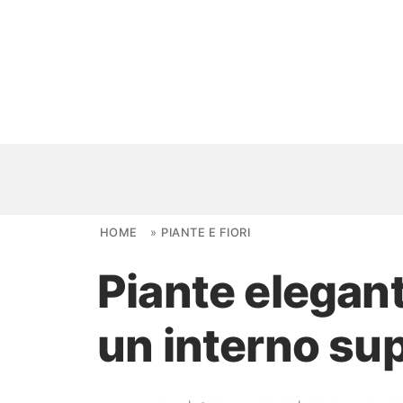
Skip to content
HOME
»
PIANTE E FIORI
Piante elegan
NOVITÀ
un interno su
AMBIENTI
FAI DA TE