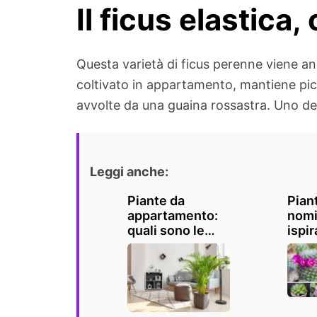
Il ficus elastica,
Questa varietà di ficus perenne viene an
coltivato in appartamento, mantiene picc
avvolte da una guaina rossastra. Uno dei
Leggi anche:
Piante da
Pian
appartamento:
nomi,
quali sono le
ispir
migliori da
un t
tenere in casa?
in ca
giar