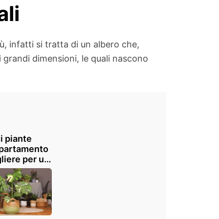
ali
infatti si tratta di un albero che,
i grandi dimensioni, le quali nascono
i piante
ppartamento
liere per un
gn unico?
ostre 15
erite