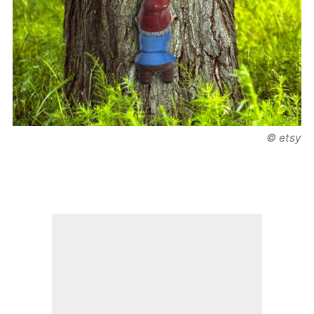
© etsy