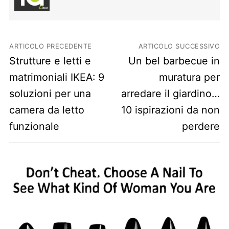
Navigazione articoli
ARTICOLO PRECEDENTE
ARTICOLO SUCCESSIVO
Previous post:
Next post:
Strutture e letti e
Un bel barbecue in
matrimoniali IKEA: 9
muratura per
soluzioni per una
arredare il giardino…
camera da letto
10 ispirazioni da non
funzionale
perdere