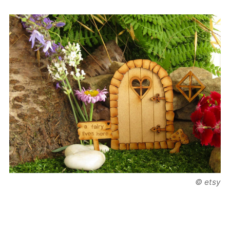
© etsy