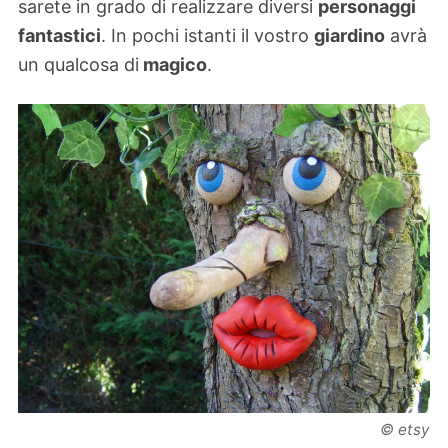
sarete in grado di realizzare diversi
personaggi
fantastici
. In pochi istanti il vostro
giardino
avrà
un qualcosa di
magico
.
© etsy