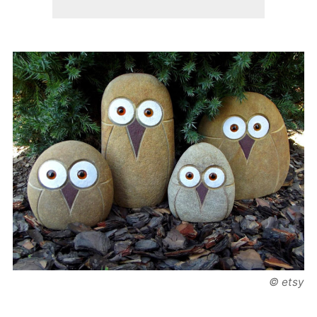
© etsy