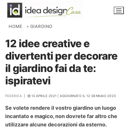
Skip to content
HOME
»
GIARDINO
12 idee creative e
NOVITÀ
divertenti per decorare
AMBIENTI
il giardino fai da te:
FAI DA TE
ispiratevi
PIANTE
FEDERICA
|
13 APRILE 2021
| AGGIORNATO IL 12 GENNAIO 2023
Ortaggio
Search for:
Se volete rendere il vostro giardino un luogo
incantato e magico, non dovrete far altro che
utilizzare alcune decorazioni da esterno.