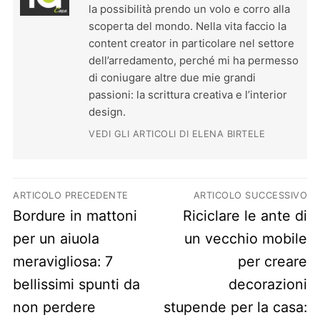
la possibilità prendo un volo e corro alla
scoperta del mondo. Nella vita faccio la
content creator in particolare nel settore
dell’arredamento, perché mi ha permesso
di coniugare altre due mie grandi
passioni: la scrittura creativa e l’interior
design.
VEDI GLI ARTICOLI DI ELENA BIRTELE
Navigazione articoli
ARTICOLO PRECEDENTE
ARTICOLO SUCCESSIVO
Previous post:
Next post:
Bordure in mattoni
Riciclare le ante di
per un aiuola
un vecchio mobile
meravigliosa: 7
per creare
bellissimi spunti da
decorazioni
non perdere
stupende per la casa: