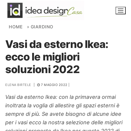
Skip to content
HOME
»
GIARDINO
Vasi da esterno Ikea:
NOVITÀ
ecco le migliori
AMBIENTI
soluzioni 2022
FAI DA TE
PIANTE
ELENA BIRTELE
|
7 MAGGIO 2022
|
Vasi da esterno Ikea: con la primavera ormai
Ortaggio
Search for:
inoltrata la voglia di allestire gli spazi esterni è
sempre di più. Se avete bisogno di alcune idee
per i vasi ecco la nostra selezione delle migliori
soluzioni proposte da Ikea per questo 2022 di