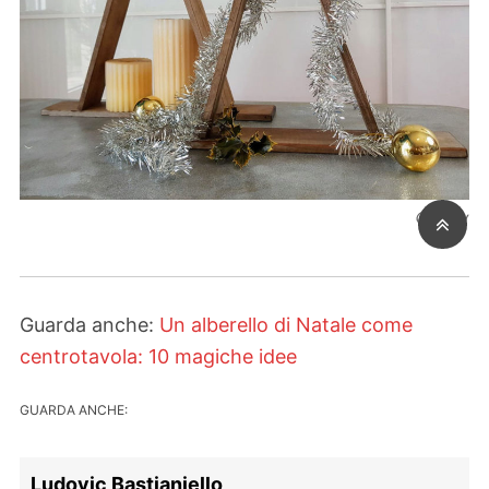
© etsy
Guarda anche:
Un alberello di Natale come
centrotavola: 10 magiche idee
GUARDA ANCHE:
Ludovic Bastianiello