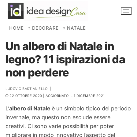
Skip to content
HOME
»
DECORARE
»
NATALE
Un albero di Natale in
NOVITÀ
legno? 11 ispirazioni da
AMBIENTI
non perdere
FAI DA TE
PIANTE
LUDOVIC BASTIANIELLO
|
22 OTTOBRE 2020
| AGGIORNATO IL 1 DICEMBRE 2021
Ortaggio
Search for:
L’
albero di Natale
è un simbolo tipico del periodo
invernale, ma questo non esclude essere
creativi. Ci sono varie possibilità per poter
migliorare in modo innovativo l’aspetto del