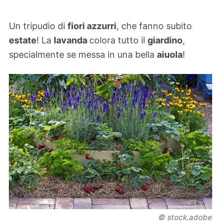
Un tripudio di
fiori azzurri
, che fanno subito
estate
! La
lavanda
colora tutto il
giardino
,
specialmente se messa in una bella
aiuola
!
© stock.adobe