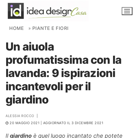
Skip to content
HOME
»
PIANTE E FIORI
Un aiuola
NOVITÀ
profumatissima con la
AMBIENTI
lavanda: 9 ispirazioni
FAI DA TE
incantevoli per il
PIANTE
giardino
Ortaggio
Search for:
ALESSIA ROCCO
|
20 MAGGIO 2021
| AGGIORNATO IL 3 DICEMBRE 2021
Il
giardino
è quel luogo incantato che potete