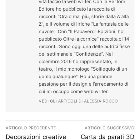
vita faccio la web writer. Con la Bertoni
Editore ho pubblicato la raccolta di
racconti “Ora o mai più, storie dalla A alla
Z”, e il volume di liriche “La fantasia delle
nuvole”. Con “Il Papavero” Edizioni, ho
pubblicato Oltre la cornice” raccolta di 14
racconti. Sono oggi una delle autrici fisse
del settimanale “Confidenze”. Nel
dicembre 2016 ho rappresentato, in
teatro, il mio monologo “Soliloquio di un
uomo qualunque”. Ho una grande
passione per il design e l’arredamento di
cui mi occupo come web writer.
VEDI GLI ARTICOLI DI ALESSIA ROCCO
Navigazione articoli
ARTICOLO PRECEDENTE
ARTICOLO SUCCESSIVO
Previous post:
Next post:
Decorazioni creative
Carta da parati 3D